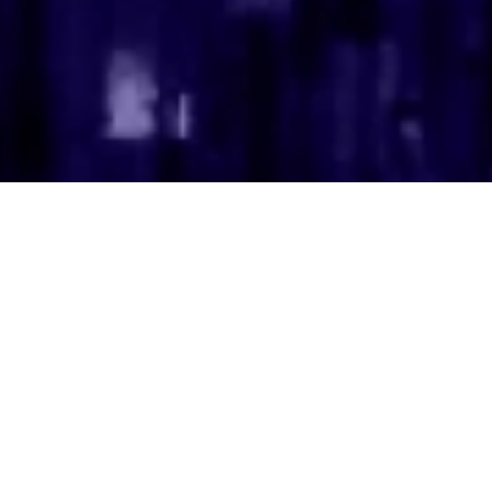
Proporcionamos às
organizações a
capacidade de
escolher a melhor
infraestrutura para
melhorar a sua